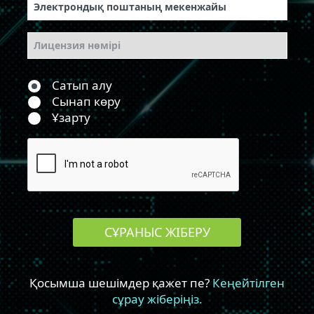
Сатып алу
Сынап көру
Ұзарту
СҰРАНЫС ЖІБЕРУ
Қосымша шешімдер қажет пе?
Кеңейтілген
сұрау жіберіңіз.